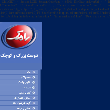
OldLCID") = Session.LCID Session.CodePage = 65001 Err.Clear strErrorUrl = "" If
nnection") FP_DumpError strErrorUrl, "Cannot create connection" Set fp_rs =
n database" fp_rs.Open "", fp_conn, 1, 3, 2 ' adOpenKeySet, adLockOptimistic, adCmdTable
elds0(0) Dim arFormValues0(0) FP_SaveFormFields fp_rs, arFormFields0, arFormDBFields0
or submitting the following information:",_ "form-estekhdam1.htm",_ "Return to the form."