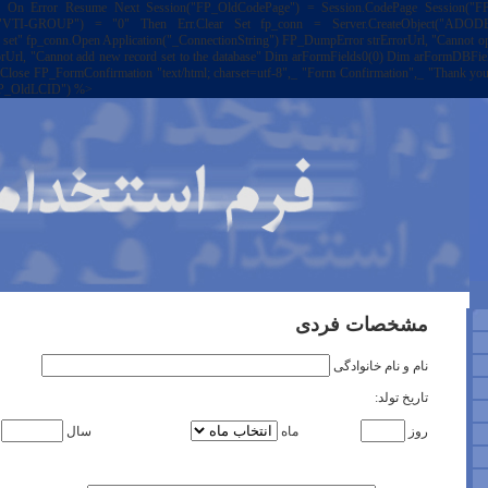
 On Error Resume Next Session("FP_OldCodePage") = Session.CodePage Session("FP_
TI-GROUP") = "0" Then Err.Clear Set fp_conn = Server.CreateObject("ADODB.Co
set" fp_conn.Open Application("_ConnectionString") FP_DumpError strErrorUrl, "Cannot ope
rUrl, "Cannot add new record set to the database" Dim arFormFields0(0) Dim arFormDBFi
Close FP_FormConfirmation "text/html; charset=utf-8",_ "Form Confirmation",_ "Thank you f
"FP_OldLCID") %>
مشخصات فردی
نام و نام خانوادگی
تاریخ تولد:
روز
ماه
سال