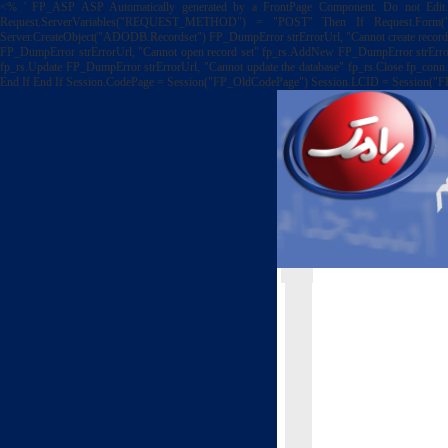
<% ' FP_ASP ASP Automatically generated by a FrontPage Component. Do not Edit.
Request.ServerVariables("REQUEST_METHOD") = "POST" Then If Request.Form("V
Server.CreateObject("ADODB.Recordset") FP_DumpError strErrorUrl, "Cannot create record 
FP_DumpError strErrorUrl, "Cannot open record set" fp_rs.AddNew FP_DumpError strErro
fp_rs.Update FP_DumpError strErrorUrl, "Cannot update the database" fp_rs.Close fp_conn.
End If End If Session.CodePage = Session("FP_OldCodePage") Session.LCID = Session(